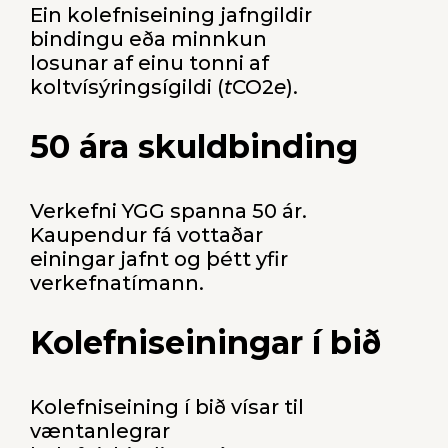
Ein kolefniseining jafngildir
bindingu eða minnkun
losunar af einu tonni af
koltvísýringsígildi (
t
CO2
e
).
50 ára skuldbinding
Verkefni YGG spanna 50 ár.
Kaupendur fá vottaðar
einingar jafnt og þétt yfir
verkefnatímann.
Kolefniseiningar í bið
Kolefniseining í bið vísar til
væntanlegrar