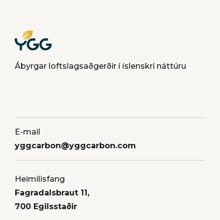
Ábyrgar loftslagsaðgerðir í íslenskri náttúru
E-mail
yggcarbon@yggcarbon.com
Heimilisfang
Fagradalsbraut 11,
700 Egilsstaðir