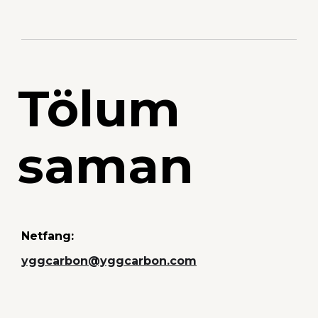
hægt að selja þær sem slíkar. Ef þær voru áður seldar
sem biðeiningar getur kaupandi nú notað þær til að
jafna losun sína í grænu bókhaldi.
Tölum
saman
Netfang:
yggcarbon@yggcarbon.com