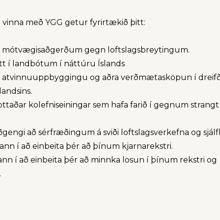
 vinna með YGG getur fyrirtækið þitt:
 í mótvægisaðgerðum gegn loftslagsbreytingum.
tt í landbótum í náttúru Íslands
ð atvinnuuppbyggingu og aðra verðmætasköpun í dreifð
andsins.
ttaðar kolefniseiningar sem hafa farið í gegnum strangt
gengi að sérfræðingum á sviði loftslagsverkefna og sjálf
ann í að einbeita þér að þínum kjarnarekstri.
nn í að einbeita þér að minnka losun í þínum rekstri og
.