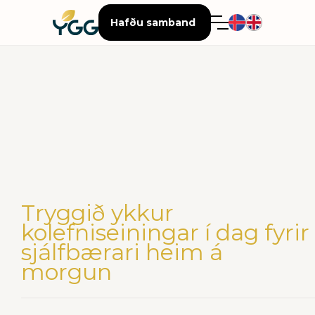
Hafðu samband
Tryggið ykkur
kolefniseiningar í dag fyrir
sjálfbærari heim á
morgun
____________________________________________________