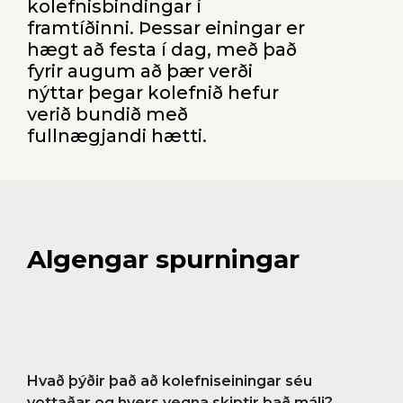
kolefnisbindingar í
framtíðinni. Þessar einingar er
hægt að festa í dag, með það
fyrir augum að þær verði
nýttar þegar kolefnið hefur
verið bundið með
fullnægjandi hætti.
Algengar spurningar
Hvað þýðir það að kolefniseiningar séu
vottaðar og hvers vegna skiptir það máli?