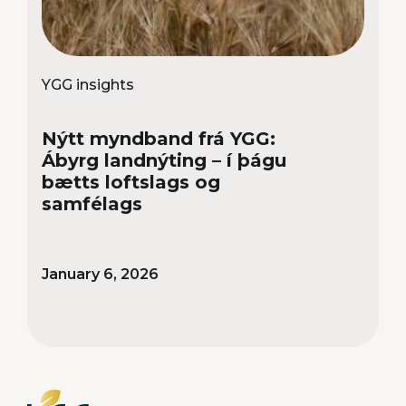
YGG insights
Nýtt myndband frá YGG:
Ábyrg landnýting – í þágu
bætts loftslags og
samfélags
January 6, 2026