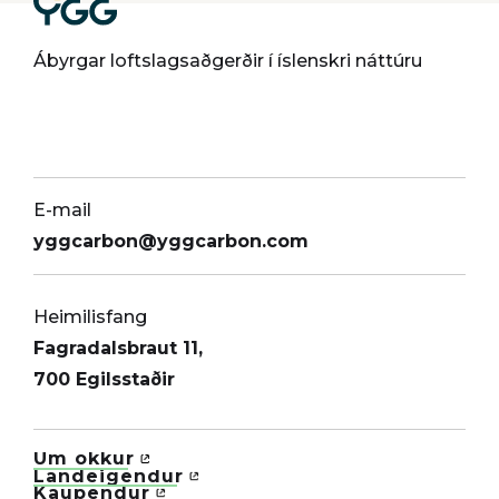
Ábyrgar loftslagsaðgerðir í íslenskri náttúru
E-mail
yggcarbon@yggcarbon.com
Heimilisfang
Fagradalsbraut 11,
700 Egilsstaðir
Um okkur
Landeigendur
Kaupendur